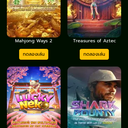
Mahjong Ways 2
Treasures of Aztec
ทดลองเล่น
ทดลองเล่น