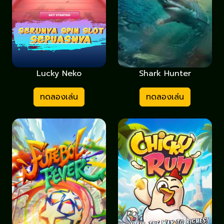
Lucky Neko
Shark Hunter
ทดลองเล่น
ทดลองเล่น