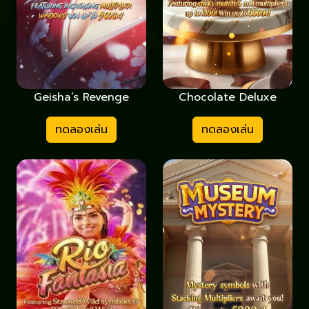
Geisha’s Revenge
Chocolate Deluxe
ทดลองเล่น
ทดลองเล่น