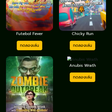
Futebol Fever
Chicky Run
ทดลองเล่น
ทดลองเล่น
Anubis Wrath
ทดลองเล่น