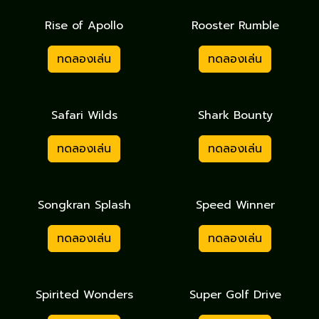
Lucky Piggy
Mafia Mayhem
ทดลองเล่น
ทดลองเล่น