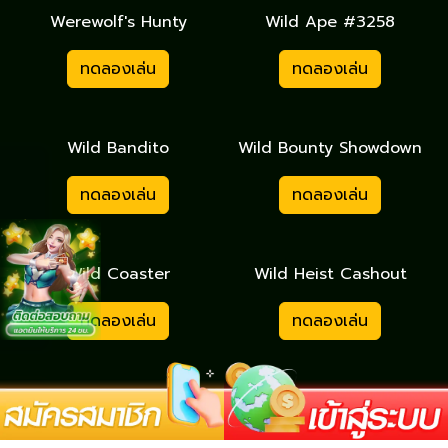
Mystical Spirits
Midas Fortune
ทดลองเล่น
ทดลองเล่น
Ninja Raccoon Frenzy
Oriental Prosperity