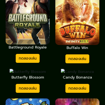
Battleground Royale
Buffalo Win
ทดลองเล่น
ทดลองเล่น
Butterfly Blossom
Candy Bonanza
ทดลองเล่น
ทดลองเล่น