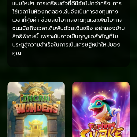
แบบใหม่ๆ การเตรียมตัวที่ดีมีชัยไปกว่าครึ่ง การ
ใช้เวลาในห้องทดลองเล่นจึงเป็นการลงทุนทาง
เวลาที่คุ้มค่า ช่วยลดโอกาสขาดทุนและเพิ่มโอกาส
ชนะเมื่อถึงเวลาเดิมพันด้วยเงินจริง อย่ามองข้าม
สิทธิพิเศษนี้ เพราะมันอาจเป็นกุญแจสำคัญที่ไข
ประตูสู่ความสำเร็จในการเป็นเศรษฐีหน้าใหม่ของ
คุณ